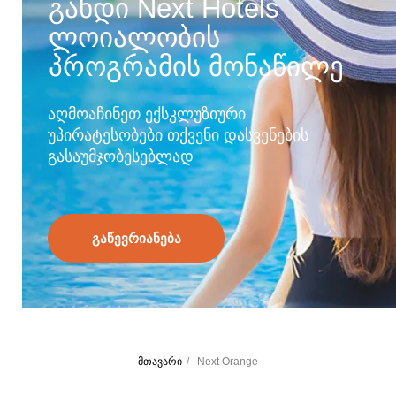
გახდი Next Hotels
ლოიალობის
პროგრამის მონაწილე
აღმოაჩინეთ ექსკლუზიური
უპირატესობები თქვენი დასვენების
გასაუმჯობესებლად
გაწევრიანება
მთავარი
/
Next Orange