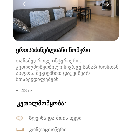
ᲔᲠᲗᲡᲐᲫᲘᲜᲔᲑᲚᲘᲐᲜᲘ ᲜᲝᲛᲔᲠᲘ
თანამედროვე ინტერიერი,
კეთილმოწყობილი სივრცე სანაპიროსთან
ახლოს, შეგიქმნით დაუვიწყარ
შთაბეჭდილებებს
43m²
ᲙᲔᲗᲘᲚᲛᲝᲬᲧᲝᲑᲐ:
ზღვისა და მთის ხედი
კონდიციონერი